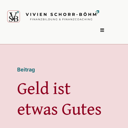
Zum
Inhalt
springen
Toggle
Navigation
HOME
Beitrag
ÜBER MICH
Geld ist
ANGEBOT
etwas Gutes
PODCAST