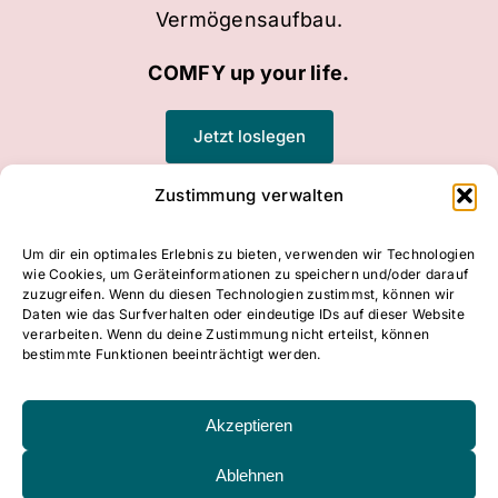
Vermögensaufbau.
COMFY up your life.
Jetzt loslegen
Zustimmung verwalten
Um dir ein optimales Erlebnis zu bieten, verwenden wir Technologien
Home
Über mich
Angebot
Podcast
wie Cookies, um Geräteinformationen zu speichern und/oder darauf
zuzugreifen. Wenn du diesen Technologien zustimmst, können wir
Blog
Daten wie das Surfverhalten oder eindeutige IDs auf dieser Website
verarbeiten. Wenn du deine Zustimmung nicht erteilst, können
bestimmte Funktionen beeinträchtigt werden.
Akzeptieren
2024 © Vivien Schorr-Böhm • Finanzbildung &
Ablehnen
Finanzcoaching • All rights reserved.